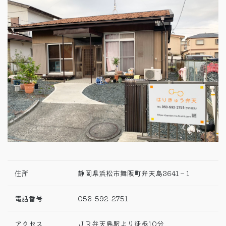
住所
静岡県浜松市舞阪町弁天島3641－1
電話番号
053-592-2751
アクセス
ＪＲ弁天島駅より徒歩10分